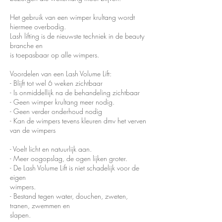
Het gebruik van een wimper krultang wordt
hiermee overbodig.
Lash lifting is de nieuwste techniek in de beauty
branche en
is toepasbaar op alle wimpers.
Voordelen van een Lash Volume Lift:
- Blijft tot wel 6 weken zichtbaar
- Is onmiddellijk na de behandeling zichtbaar
- Geen wimper krultang meer nodig.
- Geen verder onderhoud nodig
- Kan de wimpers tevens kleuren dmv het verven
van de wimpers
- Voelt licht en natuurlijk aan.
- Meer oogopslag, de ogen lijken groter.
- De Lash Volume Lift is niet schadelijk voor de
eigen
wimpers.
- Bestand tegen water, douchen, zweten,
tranen, zwemmen en
slapen.