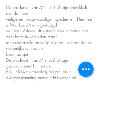
De producten van Mrs. LashLift zijn ontwikkelt
met de meest
veilige en hoogwaardige ingrediënten. Hiermee
is Mrs. LashLift erin geslaagd
een Lash Volume Lift systeem neer te zetten met
zeer korte inwerktijden maar
toch uiterst mild en veilig te gebruiken zonder de
natuurlijke wimpers te
beschadigen.
De producten van Mrs. LashLift zijn
geproduceerd binnen de
EU, 100% dierproefvrij, Vegan, en in
overeenstemming met alle EU-wetten en
regelgeving.
Mrs Lashlift PRO Masterclass
Kosten Masterclass:
De kosten van de Mrs. LashLift Masterclass
zijn 199,00 excl. BTW. incl. Goodiebag