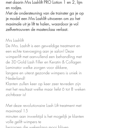
met daarin Mrs Lashlift PRO Lotion 1 en 2, lijm
en rodjes.
Met de ondersteuning van de trainster ga je op
je model een Mrs Lashlift uitvoeren om zo het
maximale uit je lift te halen, waardoor je vol
zelfvertrouwen de masterclass verlaat.
Mrs Lashlift
De Mrs. Lashift is een geweldige treatment en
een echte toevoeging aan je salon! Deze
wimperlift met aanvullend een behandling met
de 3D Gold Lash Filler en Keratin & Collagen
Laminator welke zorgen voor dikkere,
langere en uiterst gezonde wimpers is uniek in
Nederland!
Klanten zullen keer op keer zeer tevreden zijn
met het resultaat welke maar liefst 6 tot 8 weken
zichtbaar is!
Met deze revolutionaire Lash Lift treatment met
maximaal 15
minuten aan inwerktijd is het mogelijk je klanten
volle gelift wimpers te
bezorgen die wekenlang mooi blijven.