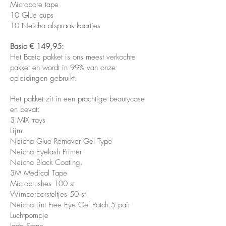
Micropore tape
10 Glue cups
10 Neicha afspraak kaartjes
Basic € 149,95:
Het Basic pakket is ons meest verkochte
pakket en wordt in 99% van onze
opleidingen gebruikt.
Het pakket zit in een prachtige beautycase
en bevat:
3 MIX trays
Lijm
Neicha Glue Remover Gel Type
Neicha Eyelash Primer
Neicha Black Coating.
3M Medical Tape
Microbrushes 100 st
Wimperborsteltjes 50 st
Neicha Lint Free Eye Gel Patch 5 pair
Luchtpompje