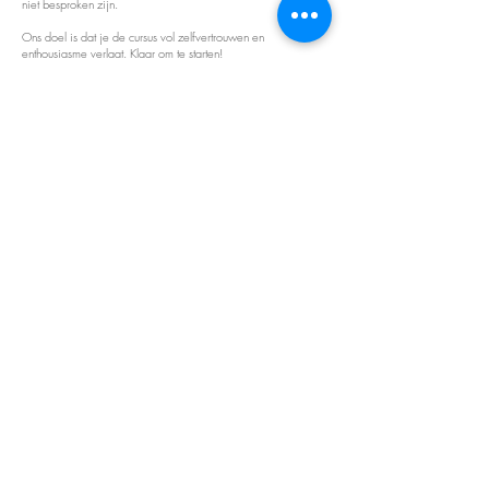
niet besproken zijn.
Ons doel is dat je de cursus vol zelfvertrouwen en
enthousiasme verlaat. Klaar om te starten!
De cursus dag is van
10.00-16.00
en worden gegeven in
kleine groepjes.
Je bent NIET verplicht een startpakket aan te schaffen. In de
prijs is geen startpakket inbegrepen, maar je kunt deze wel
bestellen of aan het einde van de dag losse produkten
aanschaffen.
De trainingsdag ziet er als volgt uit:
-Uitleg startpakket
-Theorie o.a:
-Klant consult/Intake
-Oogvormen en styling
-Hygiene en veiligheid
-Groeicyclus
-Oogziektes, allergieen, contra indicaties
-Uitleg applicatie
-Lijm gebruik
-Luchtvochtigheid en temperatuur
-Troubleshooting
-Wimpers plaatsen op model
-Uitleg Refill en verwijderen
-Nazorg advies
In deze cursus is een lunch inbegrepen.