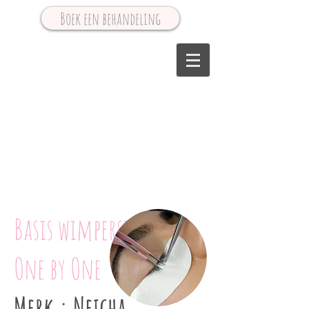
Boek een behandeling
Basis wimperstyliste
One by One
Merk : Neicha