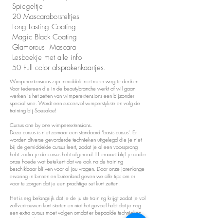
Spiegeltje
20 Mascaraborsteltjes
Long Lasting Coating
Magic Black Coating
Glamorous Mascara
Lesboekje met alle info
50 Full color afsprakenkaartjes.
Wimperextensions zijn inmiddels niet meer weg te denken.
Voor iedereen die in de beautybranche werkt of wil gaan
werken is het zetten van wimperextensions een bijzonder
specialisme. Wordt een succesvol wimperstyliste en volg de
training bij Soesaloe!
Cursus one by one wimperextensions.
Deze cursus is niet zomaar een standaard ‘basis cursus’. Er
worden diverse gevorderde technieken uitgelegd die je niet
bij de gemiddelde cursus leert, zodat je al een voorsprong
hebt zodra je de cursus hebt afgerond. Hiernaast blijf je onder
onze hoede wat betekent dat we ook na de training
beschikbaar blijven voor al jou vragen. Door onze jarenlange
ervaring in binnen en buitenland geven we alle tips om er
voor te zorgen dat je een prachtige set kunt zetten.
Het is erg belangrijk dat je de juiste training krijgt zodat je vol
zelfvertrouwen kunt starten en niet het gevoel hebt dat je nog
een extra cursus moet volgen omdat er bepaalde technieken