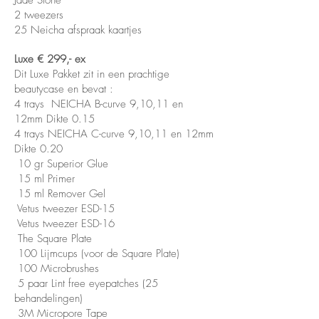
Jade Stone
2 tweezers
25 Neicha afspraak kaartjes
Luxe € 299,- ex
Dit Luxe Pakket zit in een prachtige
beautycase en bevat :
4 trays NEICHA B-curve 9,10,11 en
12mm Dikte 0.15
4 trays NEICHA C-curve 9,10,11 en 12mm
Dikte 0.20
10 gr Superior Glue
15 ml Primer
15 ml Remover Gel
Vetus tweezer ESD-15
Vetus tweezer ESD-16
The Square Plate
100 Lijmcups (voor de Square Plate)
100 Microbrushes
5 paar Lint free eyepatches (25
behandelingen)
3M Micropore Tape